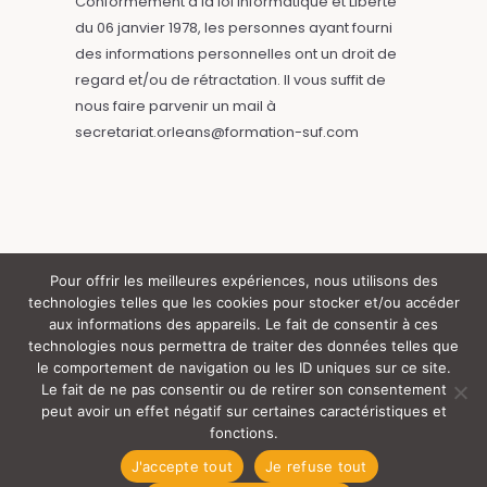
Conformément à la loi Informatique et Liberté
du 06 janvier 1978, les personnes ayant fourni
des informations personnelles ont un droit de
regard et/ou de rétractation. Il vous suffit de
nous faire parvenir un mail à
secretariat.orleans@formation-suf.com
Pour offrir les meilleures expériences, nous utilisons des
technologies telles que les cookies pour stocker et/ou accéder
Tous droits réservés (c) SUF (y) 2024 |
aux informations des appareils. Le fait de consentir à ces
technologies nous permettra de traiter des données telles que
le comportement de navigation ou les ID uniques sur ce site.
Rgpd
Mentions Légales
S’inscrire
Le fait de ne pas consentir ou de retirer son consentement
peut avoir un effet négatif sur certaines caractéristiques et
Handicap
Certificat Qualiopi
[ SUF ]
fonctions.
J'accepte tout
Je refuse tout
[ Newsletter ]