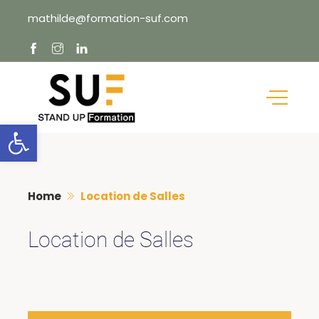
Skip
mathilde@formation-suf.com
to
content
Ouvrir la barre d’outils
Home
Location de Salles
Location de Salles