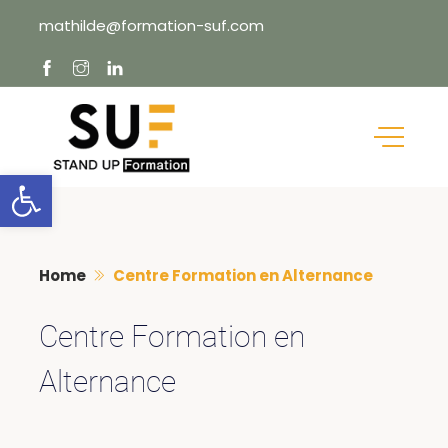
Skip
mathilde@formation-suf.com
to
content
Ouvrir la barre d’outils
Home
Centre Formation en Alternance
Centre Formation en
Alternance