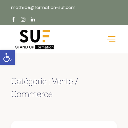
Skip
mathilde@formation-suf.com
to
content
Ouvrir la barre d’outils
Catégorie :
Vente /
Commerce