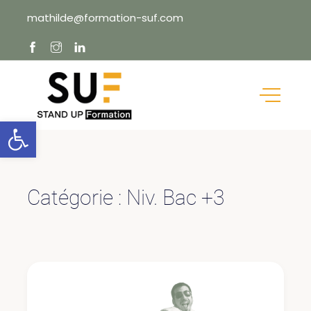
Skip
mathilde@formation-suf.com
to
content
Ouvrir la barre d’outils
Catégorie :
Niv. Bac +3