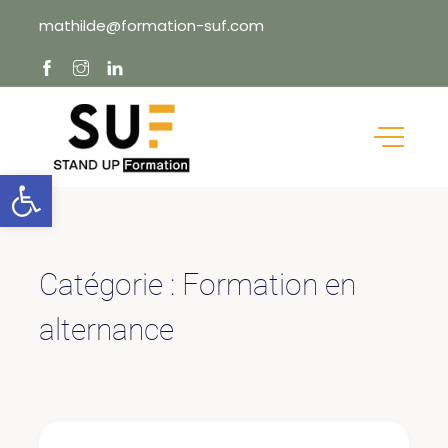
Skip
mathilde@formation-suf.com
to
content
Ouvrir la barre d’outils
Catégorie :
Formation en
alternance